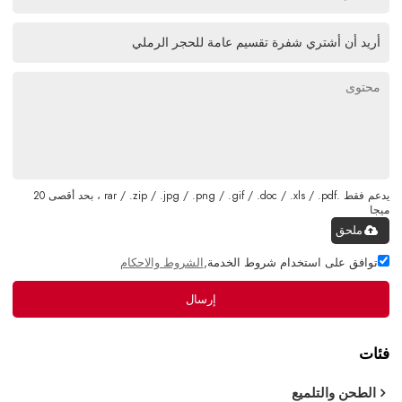
يدعم فقط .rar / .zip / .jpg / .png / .gif / .doc / .xls / .pdf ، بحد أقصى 20
ميجا
ملحق
توافق على استخدام شروط الخدمة,
الشروط والاحكام
إرسال
فئات
الطحن والتلميع