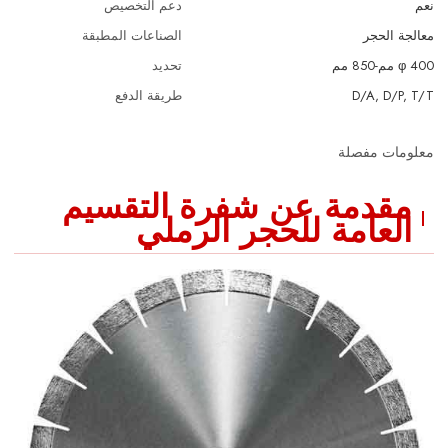
نعم
دعم التخصيص
معالجة الحجر
الصناعات المطبقة
φ 400 مم-850 مم
تحديد
D/A, D/P, T/T
طريقة الدفع
معلومات مفصلة
مقدمة عن شفرة التقسيم
العامة للحجر الرملي