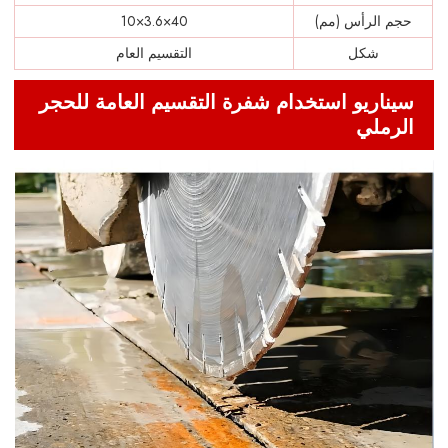
حجم الرأس (مم)
40×3.6×10
شكل
التقسيم العام
سيناريو استخدام شفرة التقسيم العامة للحجر
الرملي