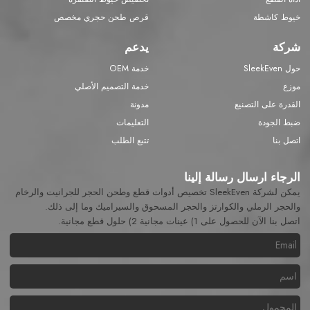
خيوط كاشطة
قرص طحن حجري مخصص
شركة
يدعم
حول SleekEven
خدمة OEM
موزع
خدمة التصميم الأصلي
القدرة على التصنيع
مدونة
ضبط الجودة
التعليمات
اتصل بنا
تتبع الطلب
الرجاء ارسال رسالة إلينا
يمكن لشركة SleekEven تخصيص أدوات قطع وطحن الحجر للجرانيت والرخام
والحجر الرملي والكوارتز والحجر المسحوق والسيراميك وما إلى ذلك.
اتصل بنا الآن للحصول على 1) عينات مجانية 2) حلول قطع مجانية.