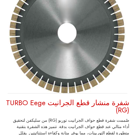
شفرة منشار قطع الجرانيت TURBO Eege
(RG)
صُممت شفرة قطع حواف الجرانيت توربو (RG) من سليكفن لتحقيق
أداء مثالي عند قطع حواف الجرانيت بدقة. تتميز هذه الشفرة بتقنية
متطورة لقطع التوربينات، مما يوفر متانة وكفاءة استثنائيتين. يقلل