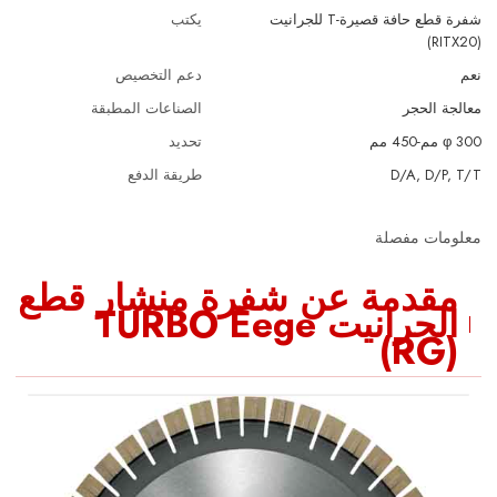
شفرة قطع حافة قصيرة-T للجرانيت
يكتب
(RITX20)
نعم
دعم التخصيص
معالجة الحجر
الصناعات المطبقة
φ 300 مم-450 مم
تحديد
D/A, D/P, T/T
طريقة الدفع
معلومات مفصلة
مقدمة عن شفرة منشار قطع
الجرانيت TURBO Eege
(RG)