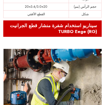
حجم الرأس (مم)
20×3.4/3.0×20
شكل
القطع الأفقي
سيناريو استخدام شفرة منشار قطع الجرانيت
TURBO Eege (RG)