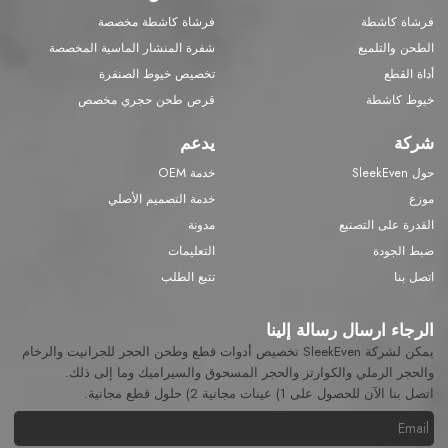
فرشاة كاشطة
فرشاة كاشطة مخصصة
الطحن والتلميع
شفرة المنشار الماسية المخصصة
أداة القطع
تخصيص خيوط الصنفرة
خيوط كاشطة
قرص طحن حجري مخصص
شركة
يدعم
حول SleekEven
خدمة OEM
موزع
خدمة التصميم الأصلي
القدرة على التصنيع
مدونة
ضبط الجودة
التعليمات
اتصل بنا
تتبع الطلب
الرجاء ارسال رسالة إلينا
يمكن لشركة SleekEven تخصيص أدوات قطع وطحن الحجر للجرانيت والرخام
والحجر الرملي والكوارتز والحجر المسحوق والسيراميك وما إلى ذلك.
اتصل بنا الآن للحصول على 1) عينات مجانية 2) حلول قطع مجانية.