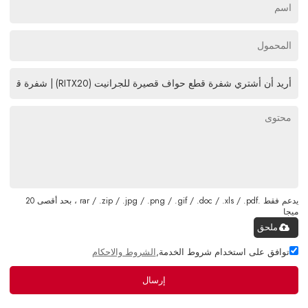
يدعم فقط .rar / .zip / .jpg / .png / .gif / .doc / .xls / .pdf ، بحد أقصى 20
ميجا
ملحق
توافق على استخدام شروط الخدمة,
الشروط والاحكام
إرسال