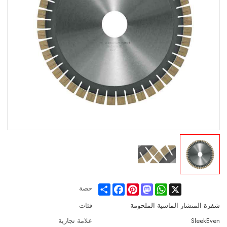
Share
Facebook
Pinterest
Mastodon
WhatsApp
X
حصة
شفرة المنشار الماسية الملحومة
فئات
SleekEven
علامة تجارية