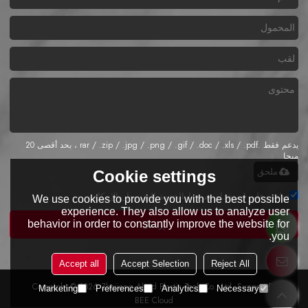
يدعم فقط .rar / .zip / .jpg / .png / .gif / .doc / .xls / .pdf ، بحد أقصى 20
ميجا
ملحق
Cookie settings
توافق على استخدام شروط الخدمة,
الشروط والاحكام
We use cookies to provide you with the best possible
experience. They also allow us to analyze user
behavior in order to constantly improve the website for
إرسال
you.
Accept all
Accept Selection
Reject All
Copyright © 2026
Zhejiang Alead Plastic Tech Co., Ltd.
Support By
Marketing
Preferences
Analytics
Necessary
BEE Cloud