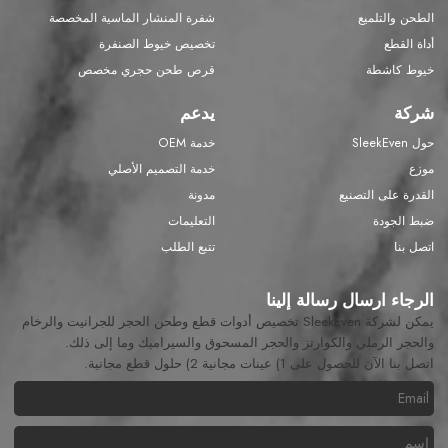
الطحن والتلميع
شفرة المنشار الماسية المخصصة
أداة القطع
تخصيص خيوط الصنفرة
خيوط كاشطة
قرص طحن حجري مخصص
شركة
يدعم
حول SleekEven
خدمة OEM
موزع
خدمة التصميم الأصلي
القدرة على التصنيع
مدونة
ضبط الجودة
التعليمات
اتصل بنا
تتبع الطلب
الرجاء ارسال رسالة إلينا
يمكن لشركة SleekEven تخصيص أدوات قطع وطحن الحجر للجرانيت والرخام
والحجر الرملي والكوارتز والحجر المسحوق والسيراميك وما إلى ذلك.
اتصل بنا الآن للحصول على 1) عينات مجانية 2) حلول قطع مجانية.