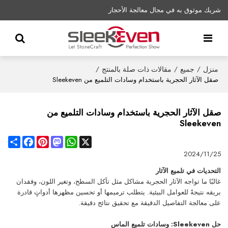
شريك موثوق به في مجال معالجة الأحجار
منزل
جميع
مقالات ذات صلة بالمنتج
/
/
/
صقل الآثار الحجرية باستخدام وسادات التلميع من Sleekeven
صقل الآثار الحجرية باستخدام وسادات التلميع من
Sleekeven
Share
Facebook
Pinterest
Mastodon
WhatsApp
X
2024/11/25
التحديات في تلميع الآثار
غالبًا ما تواجه الآثار الحجرية مشاكل مثل تآكل السطح، وتغير اللون، وفقدان
بريقه نتيجةً للعوامل البيئية. يتطلب ترميمها أو تحسين مظهرها أدواتٍ قادرة
على معالجة التفاصيل الدقيقة مع تحقيق نتائج دقيقة.
حل Sleekeven: وسادات تلميع الماس