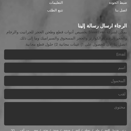
ضبط الجودة
التعليمات
اتصل بنا
تتبع الطلب
الرجاء ارسال رسالة إلينا
يمكن لشركة SleekEven تخصيص أدوات قطع وطحن الحجر للجرانيت والرخام
والحجر الرملي والكوارتز والحجر المسحوق والسيراميك وما إلى ذلك.
اتصل بنا الآن للحصول على 1) عينات مجانية 2) حلول قطع مجانية.
يدعم فقط .rar / .zip / .jpg / .png / .gif / .doc / .xls / .pdf ، بحد أقصى 20