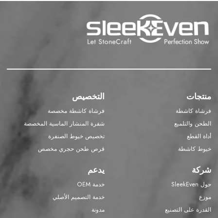
منتجات
التخصيص
فرشاة كاشطة
فرشاة كاشطة مخصصة
الطحن والتلميع
شفرة المنشار الماسية المخصصة
أداة القطع
تخصيص خيوط الصنفرة
خيوط كاشطة
قرص طحن حجري مخصص
شركة
يدعم
حول SleekEven
خدمة OEM
موزع
خدمة التصميم الأصلي
القدرة على التصنيع
مدونة