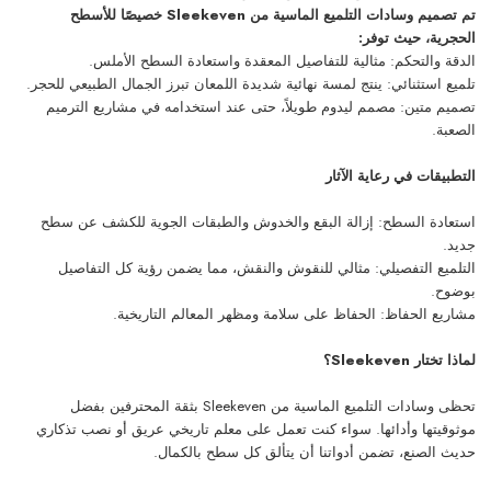
تم تصميم وسادات التلميع الماسية من Sleekeven خصيصًا للأسطح
الحجرية، حيث توفر:
الدقة والتحكم: مثالية للتفاصيل المعقدة واستعادة السطح الأملس.
تلميع استثنائي: ينتج لمسة نهائية شديدة اللمعان تبرز الجمال الطبيعي للحجر.
تصميم متين: مصمم ليدوم طويلاً، حتى عند استخدامه في مشاريع الترميم
الصعبة.
التطبيقات في رعاية الآثار
استعادة السطح: إزالة البقع والخدوش والطبقات الجوية للكشف عن سطح
جديد.
التلميع التفصيلي: مثالي للنقوش والنقش، مما يضمن رؤية كل التفاصيل
بوضوح.
مشاريع الحفاظ: الحفاظ على سلامة ومظهر المعالم التاريخية.
لماذا تختار Sleekeven؟
تحظى وسادات التلميع الماسية من Sleekeven بثقة المحترفين بفضل
موثوقيتها وأدائها. سواء كنت تعمل على معلم تاريخي عريق أو نصب تذكاري
حديث الصنع، تضمن أدواتنا أن يتألق كل سطح بالكمال.